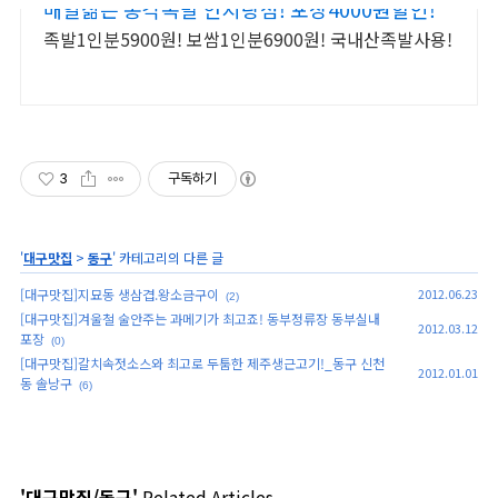
매일삶는 총각족발 안지랑점! 포장4000원할인!
족발1인분5900원! 보쌈1인분6900원! 국내산족발사용!
3
구독하기
'
대구맛집
>
동구
' 카테고리의 다른 글
[대구맛집]지묘동 생삼겹.왕소금구이
2012.06.23
(2)
[대구맛집]겨울철 술안주는 과메기가 최고죠! 동부정류장 동부실내
2012.03.12
포장
(0)
[대구맛집]갈치속젓소스와 최고로 두툼한 제주생근고기!_동구 신천
2012.01.01
동 솔낭구
(6)
'대구맛집/동구'
Related Articles