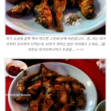
저기 소금에 살짝 찍어 먹으면 그맛에 반해 버린답니다.. 참..저는 대가
리부터 꼬리까지 다먹는데..비위가 약하신 분은 머리떼고 드세요...(울
여친님 대가리하나먹고 우셨음....ㅜㅜ)