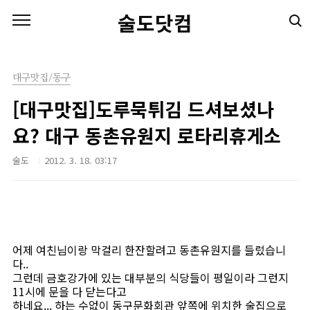
본문 바로가기
술도닷컴
대구맛집/동구
[대구맛집]도루묵튀김 드셔보셨나
요? 대구 동촌유원지 로타리휴게소
술도
2012. 3. 18. 03:17
어제 여친님이랑 막걸리 한잔할려고 동촌유원지를 들렀습니
다..
그런데 금호강가에 있는 대부분의 식당들이 평일이라 그런지
11시에 문을 다 닫는다고
하네요... 하는 수없이 동구문화회관 앞쪽에 위치한 술집으로