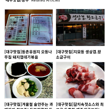
[대구맛집]동촌유원지 오동나
[대구맛집]지묘동 생삼겹.왕
무집 돼지껍데기볶음
소금구이
[대구맛집]겨울철 술안주는 과
[대구맛집]갈치속젓소스와 최