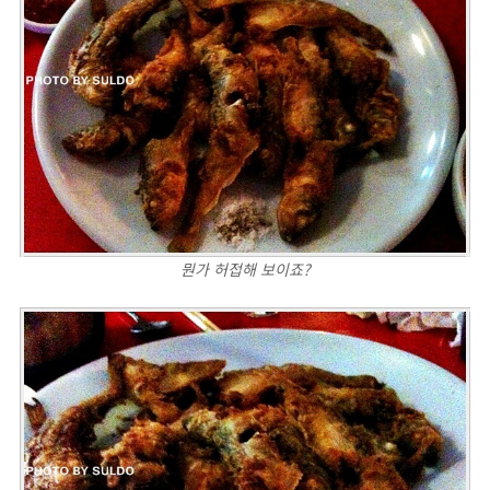
뭔가 허접해 보이죠?