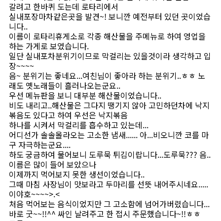
갈려고 한바퀴 도는데 로타리에서
실내포장마차같은곳을 발견~! 보니깐 예전부터 있던 곳이었습
니다..
이름이 로타리휴게소로 각종 해산물을 주메뉴로 하여 영업을
하는 가게로 보였습니다.
일단 실내포차분위기이므로 막걸리는 있을것이라 생각하고 입
장~~~~
음~ 분위기는 좋네요...여친님이 좋아라 하는 분위기..ㅎㅎ 노
래도 옛노래들이 흘러나오는군요..
우선 메뉴판을 보니 대부분 해산물이었습니다..
비도 내리고..해산물은 그다지 땡기지 않아 고민하던차에 낙지
볶음도 있다고 하여 우선은 낙지볶음
하나를 시켜서 막걸리를 흡수하고 있는데...
어디선가 솔솔올라오는 고소한 냄새...... 아...비오니깐 코를 마
구 자극하는군요....
하도 궁금하여 물어보니 도루묵 튀김이랍니다...도루묵??? 음..
이름은 많이 들어 보았으나
이제까지 먹어보지 못한 생선이었습니다..
그때 마침 사장님이 맛보라고 두마리를 선뜻 내어주시네요.....
이야호~~~~>.<
처음 먹어보는 음식이었지만 그 고소함에 넘어가버렸습니다...
바로 굿~~!!^^ 싸인 날려주고 한 접시 주문했습니다~!!ㅎㅎ