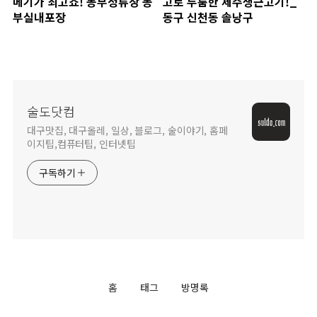
메기가 최고죠! 동부정류장 동
고로 두툼한 제주생근고기!_
부실내포장
동구 신천동 솔낭구
술도닷컴
대구맛집, 대구올레, 일상, 블로그, 술이야기, 홈페
이지팁,컴퓨터팁, 인터넷팁
구독하기
홈
태그
방명록