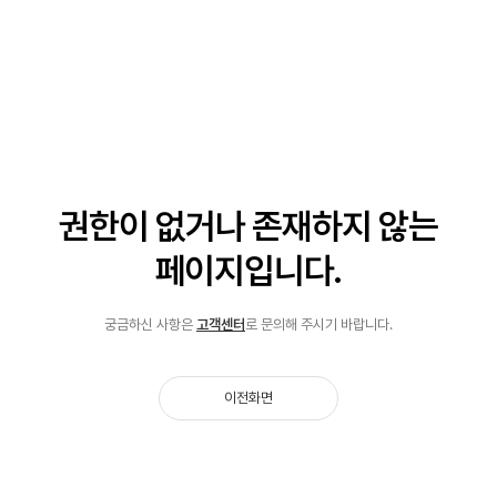
https://m.place.naver.com/restaurant/15848292
광고
06
제주흑돼지 한우맛집 한라축산 대형룸, 모임하기
좋은 맛집
최고급 제주흑돼지 한우 중간유통없이 농가 직거래로 저
렴하고 신선한 대형 정육식당.
http://m.place.naver.com/restaurant/209319623
광고
7