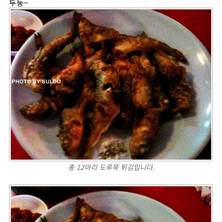
두둥~
총 12마리 도루묵 튀김입니다.