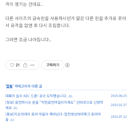
격이 생기는 건데요..
다른 사이즈의 금속핀을 사용하시던가 얇은 다른 핀을 추가로 꼿아
서 유격을 없앤 후 다시 조립합니다.
그러면 조금 나아집니다..
21
구독하기
'
잡동
' 카테고리의 다른 글
대륙의 실수 X8C 드론! 공구 도착했습니다.
2015.06.25
(0)
[정보] 운전하시는 분들 "착한운전마일리지제도" 인터넷으로 신청하
2015.01.27
세요
(0)
[홍보]지상최대의 호러 마을이 깨어났다~합천영상테마파크 호러마
2013.07.12
을
(1)