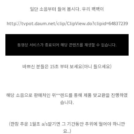
일단 소음부터 들어 봅시다. 우리 꽥꽥이
http://tvpot.daum.net/clip/ClipView.do?clipid=64837239
동영상 서비스가 종료되어 해당 콘텐츠를 재생할 수 없습니다.
바쁘신 분들은 15초 부터 보세요(아니 들으세요)
해당 소음으로 판매처인 위**렌드를 통해 제품 맞교환을 진행하였
습니다.
(한참 추운 1월초 a/s맡기면 그 기간동안 추위에 떨어야 하니깐
요..)