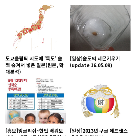
도쿄올림픽 지도에 '독도' 슬
[일상]술도의 레몬키우기
쩍 숨겨서 넣은 일본(원본, 확
(update 16.05.09)
대분석)
[홍보]잉글리쉬~한번 배워보
[일상]2013년 구글 애드센스