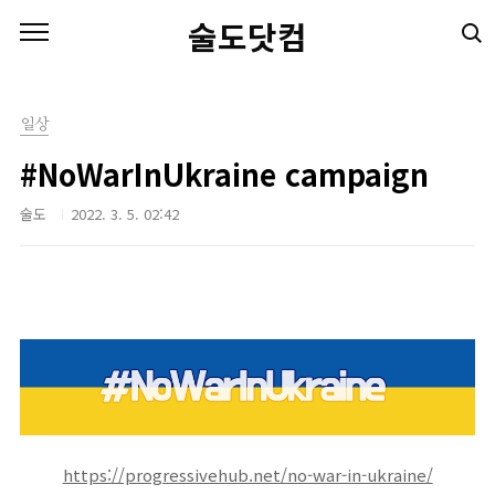
본문 바로가기
술도닷컴
일상
#NoWarInUkraine campaign
술도
2022. 3. 5. 02:42
https://progressivehub.net/no-war-in-ukraine/