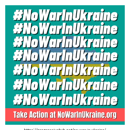
https://progressivehub.net/no-war-in-ukraine/