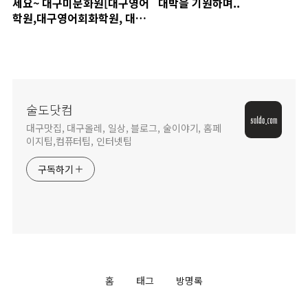
세요~ 대구미문화원[대구영어
대박을 기원하며..
학원,대구영어회화학원, 대구
미문화원,대구영어캠프,원어
민영어캠프]
술도닷컴
대구맛집, 대구올레, 일상, 블로그, 술이야기, 홈페
이지팁,컴퓨터팁, 인터넷팁
구독하기
홈
태그
방명록