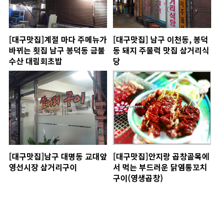
[대구맛집]계절 마다 주메뉴가
[대구맛집] 남구 이천동, 봉덕
바뀌는 횟집 남구 봉덕동 금불
동 돼지 주물럭 맛집 삼거리식
수산 대림회초밥
당
[대구맛집]남구 대명동 교대앞
[대구맛집]안지랑 곱창골목에
영선시장 삼거리구이
서 먹는 부드러운 닭염통꼬치
구이(영생곱창)