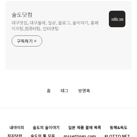
술도닷컴
대구맛집, 대구올레, 일상, 블로그, 술이야기, 홈페
이지팁,컴퓨터팁, 인터넷팁
구독하기
홈
태그
방명록
내아이피
술도의 술이야기
일본 제품 불매 목록
동해&독도
직지닷컴
술도의 툴 모음
mssettings.com
KLOTTO.NET