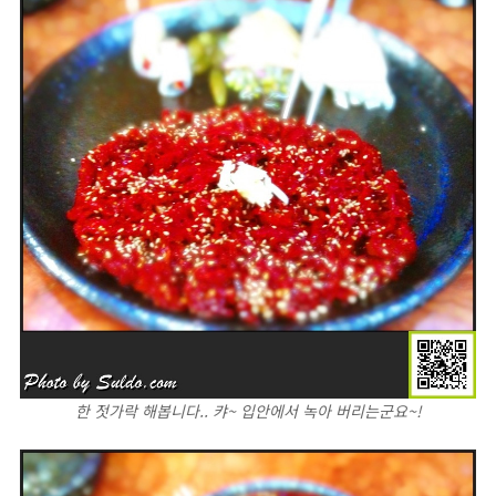
한 젓가락 해봅니다.. 캬~ 입안에서 녹아 버리는군요~!