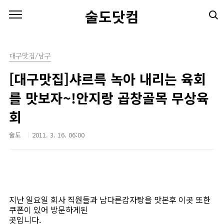
본문 바로가기
술도닷컴
대구맛집/남구
[대구맛집]샤르륵 녹아 내리는 육회
를 맛보자~!안지랑 곱창골목 무상육
회
술도
2011. 3. 16. 06:00
지난 일요일 회사 직원들과 남다른감자탕을 맛본후 이곳 또한
쿠폰이 있어 방문하게된
곳입니다.