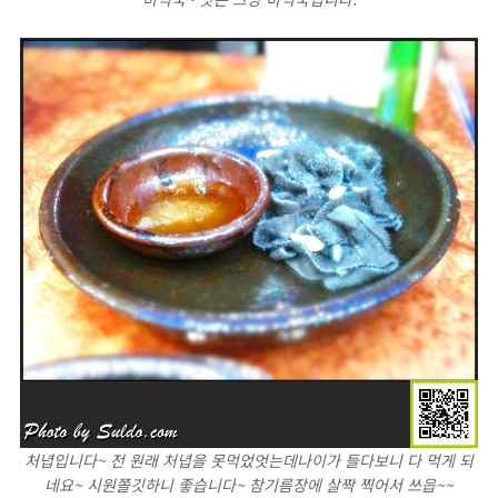
처녑입니다~ 전 원래 처녑을 못먹었엇는데나이가 들다보니 다 먹게 되
네요~ 시원쫄깃하니 좋습니다~ 참기름장에 살짝 찍어서 쓰읍~~