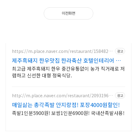
가게 규모는 그리 크지 않은 편이나 장사가 잘되고 여름이면 밖에
테이블에도 손님을 받습니다.ㅎㅎ
다음번에는 생고기를 한번 먹어 볼려고 합니다..일명 뭉티기죠.. 기
대하세요~ㅎㅎ
https://m.place.naver.com/restaurant/15848292
광고
06
제주흑돼지 한우맛집 한라축산 호텔인테리어 정
육식당
최고급 제주흑돼지 한우 중간유통없이 농가 직거래로 저
렴하고 신선한 대형 정육식당.
http://m.place.naver.com/restaurant/209319623
광고
7
매일삶는 총각족발 안지랑점! 포장4000원할인!
족발1인분5900원! 보쌈1인분6900원! 국내산족발사용!