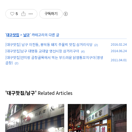
5
구독하기
'
대구맛집
>
남구
' 카테고리의 다른 글
[대구맛집] 남구 이천동, 봉덕동 돼지 주물럭 맛집 삼거리식당
2016.02.24
(2)
[대구맛집]남구 대명동 교대앞 영선시장 삼거리구이
2014.06.24
(4)
[대구맛집]안지랑 곱창골목에서 먹는 부드러운 닭염통꼬치구이(영생
2011.04.01
곱창)
(2)
'대구맛집/남구'
Related Articles