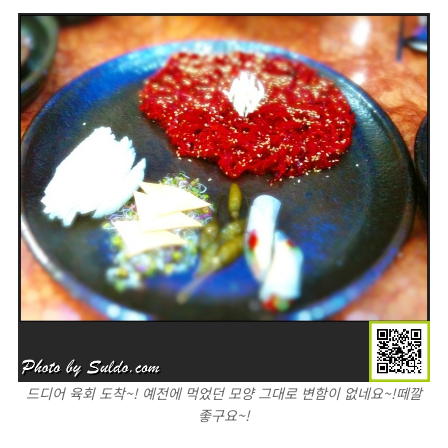
드디어 육회 도착~! 예전에 먹었던 모양 그대로 변함이 없네요~!떼깔
좋구요~!