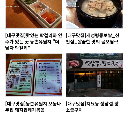
[대구맛집]맛있는 막걸리와 안
[대구맛집]개성평통보쌈_신
주가 있는 곳 동촌유원지 "더
천점_깔끔한 맛의 굴보쌈~!
남자 막걸리"
[대구맛집]동촌유원지 오동나
[대구맛집]지묘동 생삼겹.왕
무집 돼지껍데기볶음
소금구이