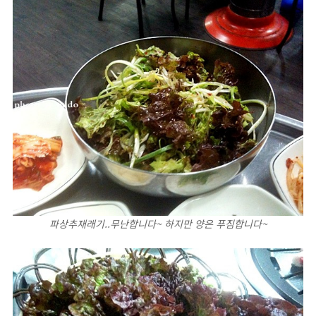
파상추재래기..무난합니다~ 하지만 양은 푸짐합니다~