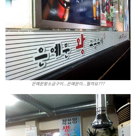
은예문왕소금구이...은예문이...뭘까요???