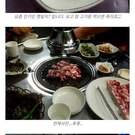
요즘 인기인 깻잎지? 입니다. 요고 참 고기랑 먹으면 죽이죠;;;
전체사진...후훗..