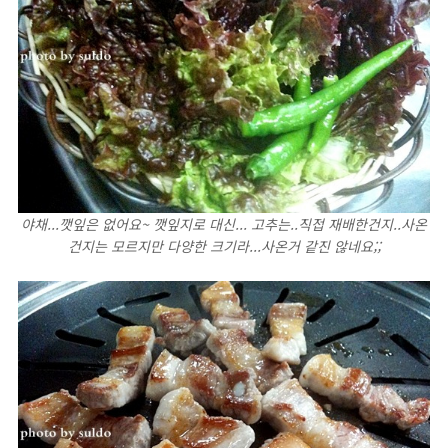
야채...깻잎은 없어요~ 깻잎지로 대신... 고추는..직접 재배한건지..사온
건지는 모르지만 다양한 크기라...사온거 같진 않네요;;