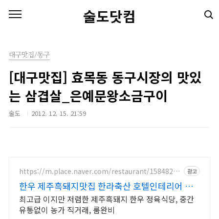
본문 바로가기
술도닷컴
대구맛집/동구
[대구맛집] 효목동 동구시장의 맛있
는 삼겹살_은예문왕소금구이
술도
2012. 12. 15. 21:59
https://m.place.naver.com/restaurant/15848292
광고
06
한우 제주흑돼지맛집 한라축산 호텔인테리어 정
육식당
최고급 이지만 저렴한 제주흑돼지 한우 정육식당, 중간
유통없이 농가 직거래, 룸완비