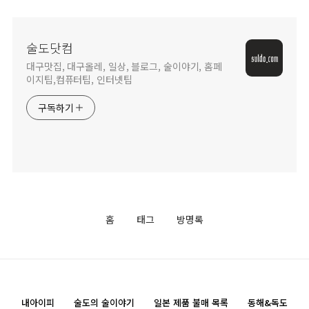
술도닷컴
대구맛집, 대구올레, 일상, 블로그, 술이야기, 홈페
이지팁,컴퓨터팁, 인터넷팁
구독하기
홈
태그
방명록
내아이피
술도의 술이야기
일본 제품 불매 목록
동해&독도