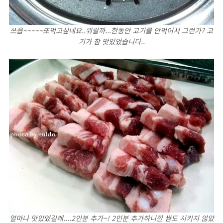
쓰읍~~~~~또먹고싶네요..뭐랄까...한동안 고기를 안먹어서 그런가? 고
기가 참 맛있었습니다..
얼마나 맛있었길래....2인분 추가~! 2인분 추가하니깐 쌈도 시키지 않았