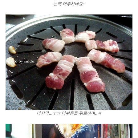
는데 더주시네요~
마지막...ㅜㅠ 아쉬움을 뒤로하며..ㅋ