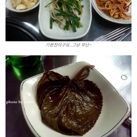
기본찬이구요..그냥 무난~