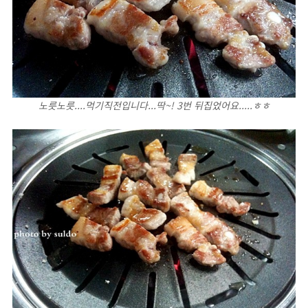
노릇노릇....먹기직전입니다...딱~! 3번 뒤집었어요.....ㅎㅎ