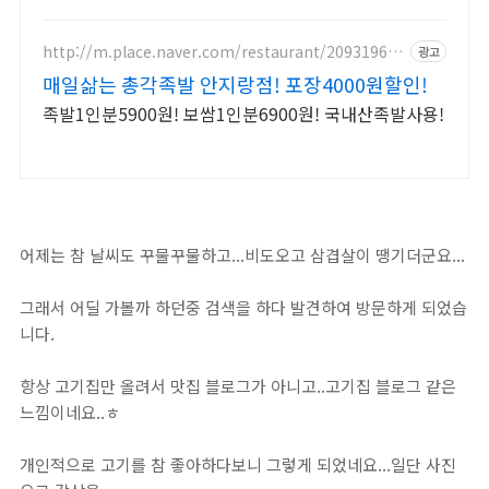
http://m.place.naver.com/restaurant/209319623
광고
7
매일삶는 총각족발 안지랑점! 포장4000원할인!
족발1인분5900원! 보쌈1인분6900원! 국내산족발사용!
어제는 참 날씨도 꾸물꾸물하고...비도오고 삼겹살이 땡기더군요...
그래서 어딜 가볼까 하던중 검색을 하다 발견하여 방문하게 되었습
니다.
항상 고기집만 올려서 맛집 블로그가 아니고..고기집 블로그 같은
느낌이네요..ㅎ
개인적으로 고기를 참 좋아하다보니 그렇게 되었네요...일단 사진