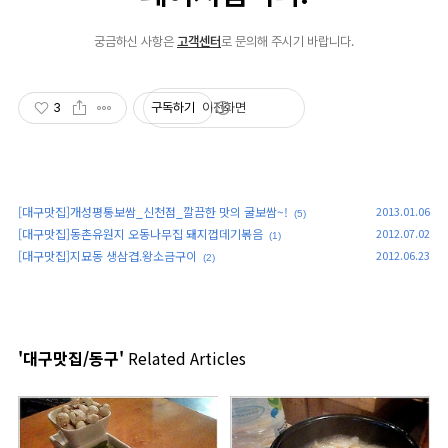
3
구독하기
'
대구맛집
>
동구
' 카테고리의 다른 글
[대구맛집]개성평통보쌈_신천점_깔끔한 맛의 굴보쌈~!
2013.01.06
(5)
[대구맛집]동촌유원지 오동나무집 돼지껍데기볶음
2012.07.02
(1)
[대구맛집]지묘동 생삼겹.왕소금구이
2012.06.23
(2)
'대구맛집/동구'
Related Articles