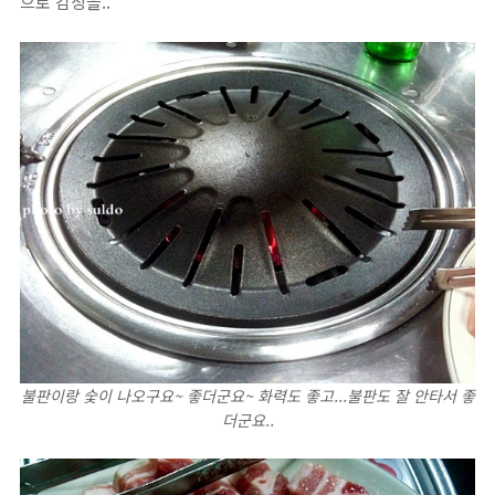
으로 감상을..
불판이랑 숯이 나오구요~ 좋더군요~ 화력도 좋고...불판도 잘 안타서 좋
더군요..