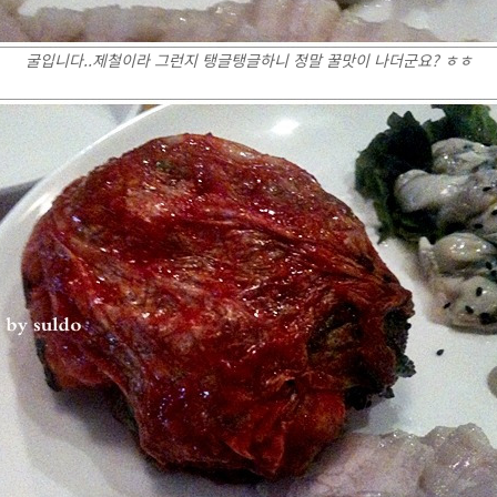
굴입니다..제철이라 그런지 탱글탱글하니 정말 꿀맛이 나더군요? ㅎㅎ