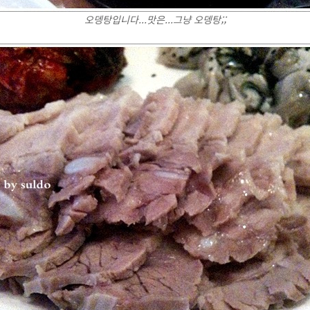
오뎅탕입니다...맛은...그냥 오뎅탕;;