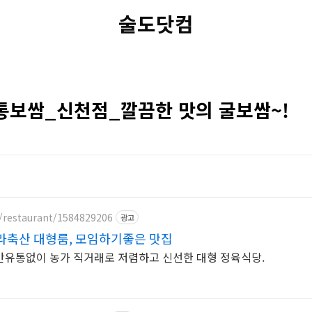
술도닷컴
통보쌈_신천점_깔끔한 맛의 굴보쌈~!
/restaurant/1584829206
광고
라축산 대형룸, 모임하기좋은 맛집
간유통없이 농가 직거래로 저렴하고 신선한 대형 정육식당.