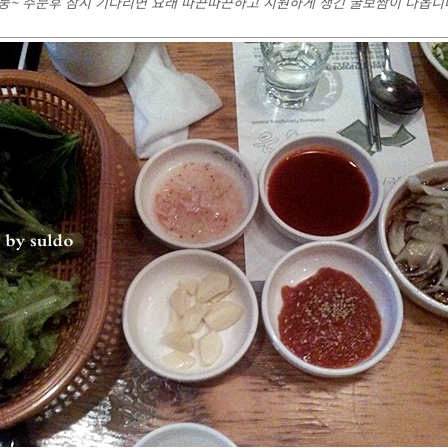
둥~ 주문후 잠시 기다리면 요래 따끈따끈하고 시원하게 생긴 굴보쌈이 나옵니다