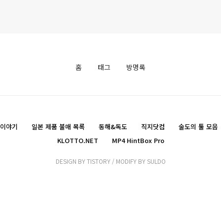
홈
태그
방명록
술이야기
일본 제품 불매 목록
동해&독도
직지닷컴
술도의 툴 모음
KLOTTO.NET
MP4 HintBox Pro
DESIGN BY
TISTORY
/ MODIFY BY
SULDO